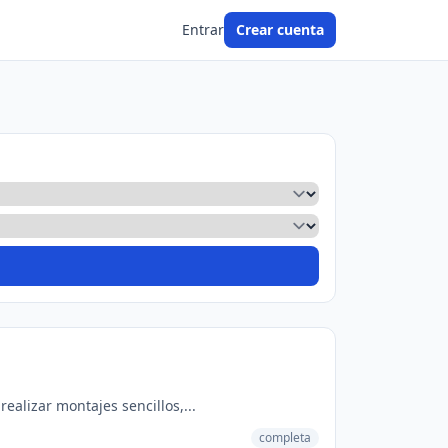
Entrar
Crear cuenta
alizar montajes sencillos,...
completa