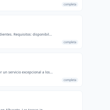
completa
ntes. Requisitos: disponibil...
completa
un servicio excepcional a los...
completa
n Albacete. Las tareas in...