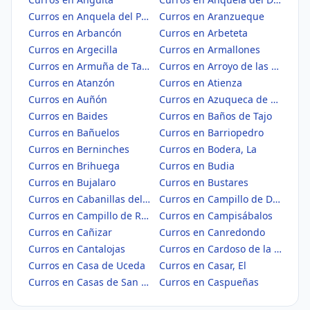
Curros en Anquela del Pedregal
Curros en Aranzueque
Curros en Arbancón
Curros en Arbeteta
Curros en Argecilla
Curros en Armallones
Curros en Armuña de Tajuña
Curros en Arroyo de las Fraguas
Curros en Atanzón
Curros en Atienza
Curros en Auñón
Curros en Azuqueca de Henares
Curros en Baides
Curros en Baños de Tajo
Curros en Bañuelos
Curros en Barriopedro
Curros en Berninches
Curros en Bodera, La
Curros en Brihuega
Curros en Budia
Curros en Bujalaro
Curros en Bustares
Curros en Cabanillas del Campo
Curros en Campillo de Dueñas
Curros en Campillo de Ranas
Curros en Campisábalos
Curros en Cañizar
Curros en Canredondo
Curros en Cantalojas
Curros en Cardoso de la Sierra, El
Curros en Casa de Uceda
Curros en Casar, El
Curros en Casas de San Galindo
Curros en Caspueñas