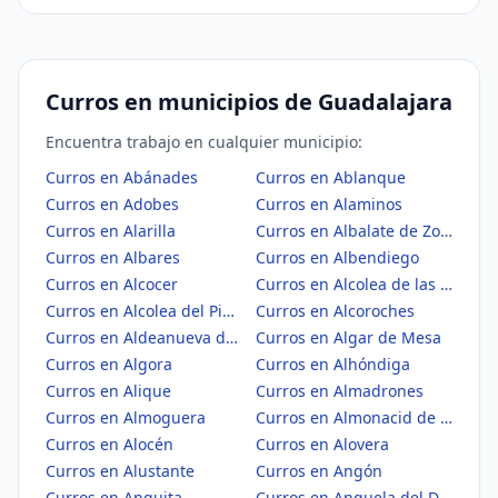
Curros en municipios de Guadalajara
Encuentra trabajo en cualquier municipio:
Curros en Abánades
Curros en Ablanque
Curros en Adobes
Curros en Alaminos
Curros en Alarilla
Curros en Albalate de Zorita
Curros en Albares
Curros en Albendiego
Curros en Alcocer
Curros en Alcolea de las Peñas
Curros en Alcolea del Pinar
Curros en Alcoroches
Curros en Aldeanueva de Guadalajara
Curros en Algar de Mesa
Curros en Algora
Curros en Alhóndiga
Curros en Alique
Curros en Almadrones
Curros en Almoguera
Curros en Almonacid de Zorita
Curros en Alocén
Curros en Alovera
Curros en Alustante
Curros en Angón
Curros en Anguita
Curros en Anquela del Ducado