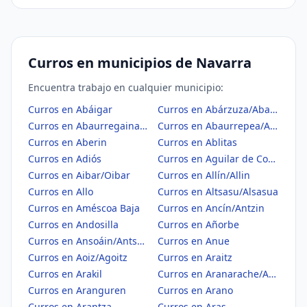
Curros en municipios de Navarra
Encuentra trabajo en cualquier municipio:
Curros en Abáigar
Curros en Abárzuza/Abartzuza
Curros en Abaurregaina/Abaurrea Alta
Curros en Abaurrepea/Abaurrea Baja
Curros en Aberin
Curros en Ablitas
Curros en Adiós
Curros en Aguilar de Codés
Curros en Aibar/Oibar
Curros en Allín/Allin
Curros en Allo
Curros en Altsasu/Alsasua
Curros en Améscoa Baja
Curros en Ancín/Antzin
Curros en Andosilla
Curros en Añorbe
Curros en Ansoáin/Antsoain
Curros en Anue
Curros en Aoiz/Agoitz
Curros en Araitz
Curros en Arakil
Curros en Aranarache/Aranaratxe
Curros en Aranguren
Curros en Arano
Curros en Arantza
Curros en Aras