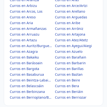
Curros en Arbizu
Curros en Arce/Artzi
Curros en Arcos, Los
Curros en Arellano
Curros en Areso
Curros en Arguedas
Curros en Aria
Curros en Aribe
Curros en Armañanzas
Curros en Arróniz
Curros en Arruazu
Curros en Artajona
Curros en Artazu
Curros en Atez/Atetz
Curros en Auritz/Burguete
Curros en Ayegui/Aiegi
Curros en Azagra
Curros en Azuelo
Curros en Bakaiku
Curros en Barañain
Curros en Barásoain
Curros en Barbarin
Curros en Bargota
Curros en Barillas
Curros en Basaburua
Curros en Baztan
Curros en Beintza-Labaien
Curros en Beire
Curros en Belascoáin
Curros en Bera
Curros en Berbinzana
Curros en Beriáin
Curros en Berrioplano/Berriobeiti
Curros en Berriozar