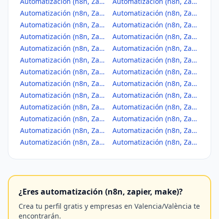
Automatización (n8n, Zapier, Make) en Albuixech
Automatización (n8n, Zapier, Make) en Alcàntera de Xúquer
Automatización (n8n, Zapier, Make) en Alcàsser
Automatización (n8n, Zapier, Make) en Alcublas
Automatización (n8n, Zapier, Make) en Alcúdia de Crespins, l'
Automatización (n8n, Zapier, Make) en Alcúdia, l'
Automatización (n8n, Zapier, Make) en Aldaia
Automatización (n8n, Zapier, Make) en Alfafar
Automatización (n8n, Zapier, Make) en Alfara de la Baronia
Automatización (n8n, Zapier, Make) en Alfara del Patriarca
Automatización (n8n, Zapier, Make) en Alfarp
Automatización (n8n, Zapier, Make) en Alfarrasí
Automatización (n8n, Zapier, Make) en Alfauir
Automatización (n8n, Zapier, Make) en Algar de Palancia
Automatización (n8n, Zapier, Make) en Algemesí
Automatización (n8n, Zapier, Make) en Algimia de Alfara
Automatización (n8n, Zapier, Make) en Alginet
Automatización (n8n, Zapier, Make) en Almàssera
Automatización (n8n, Zapier, Make) en Almiserà
Automatización (n8n, Zapier, Make) en Almoines
Automatización (n8n, Zapier, Make) en Almussafes
Automatización (n8n, Zapier, Make) en Alpuente
Automatización (n8n, Zapier, Make) en Alqueria de la Comtessa, l'
Automatización (n8n, Zapier, Make) en Alzira
Automatización (n8n, Zapier, Make) en Andilla
Automatización (n8n, Zapier, Make) en Anna
¿Eres automatización (n8n, zapier, make)?
Crea tu perfil gratis y empresas en Valencia/València te
encontrarán.