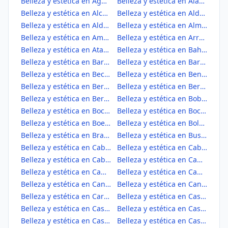
Belleza y estética en Aguilar de Campos
Belleza y estética en Alaejos
Belleza y estética en Alcazarén
Belleza y estética en Aldea de San Miguel
Belleza y estética en Aldeamayor de San Martín
Belleza y estética en Almenara de Adaja
Belleza y estética en Amusquillo
Belleza y estética en Arroyo de la Encomienda
Belleza y estética en Ataquines
Belleza y estética en Bahabón
Belleza y estética en Barcial de la Loma
Belleza y estética en Barruelo del Valle
Belleza y estética en Becilla de Valderaduey
Belleza y estética en Benafarces
Belleza y estética en Bercero
Belleza y estética en Berceruelo
Belleza y estética en Berrueces
Belleza y estética en Bobadilla del Campo
Belleza y estética en Bocigas
Belleza y estética en Bocos de Duero
Belleza y estética en Boecillo
Belleza y estética en Bolaños de Campos
Belleza y estética en Brahojos de Medina
Belleza y estética en Bustillo de Chaves
Belleza y estética en Cabezón de Pisuerga
Belleza y estética en Cabezón de Valderaduey
Belleza y estética en Cabreros del Monte
Belleza y estética en Campaspero
Belleza y estética en Campillo, El
Belleza y estética en Camporredondo
Belleza y estética en Canalejas de Peñafiel
Belleza y estética en Canillas de Esgueva
Belleza y estética en Carpio
Belleza y estética en Casasola de Arión
Belleza y estética en Castrejón de Trabancos
Belleza y estética en Castrillo de Duero
Belleza y estética en Castrillo-Tejeriego
Belleza y estética en Castrobol