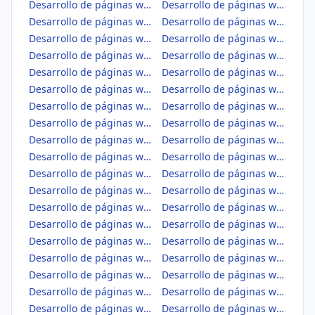
Desarrollo de páginas web en Cádiz
Desarrollo de páginas web en Cantabria
Desarrollo de páginas web en Castellón/Castelló
Desarrollo de páginas web en Ceuta
Desarrollo de páginas web en Ciudad Real
Desarrollo de páginas web en Córdoba
Desarrollo de páginas web en Coruña, A
Desarrollo de páginas web en Cuenca
Desarrollo de páginas web en Gipuzkoa
Desarrollo de páginas web en Girona
Desarrollo de páginas web en Granada
Desarrollo de páginas web en Guadalajara
Desarrollo de páginas web en Huelva
Desarrollo de páginas web en Huesca
Desarrollo de páginas web en Jaén
Desarrollo de páginas web en León
Desarrollo de páginas web en Lleida
Desarrollo de páginas web en Lugo
Desarrollo de páginas web en Madrid
Desarrollo de páginas web en Málaga
Desarrollo de páginas web en Melilla
Desarrollo de páginas web en Murcia
Desarrollo de páginas web en Navarra
Desarrollo de páginas web en Ourense
Desarrollo de páginas web en Palencia
Desarrollo de páginas web en Palmas, Las
Desarrollo de páginas web en Pontevedra
Desarrollo de páginas web en Rioja, La
Desarrollo de páginas web en Salamanca
Desarrollo de páginas web en Santa Cruz de Tenerife
Desarrollo de páginas web en Segovia
Desarrollo de páginas web en Sevilla
Desarrollo de páginas web en Soria
Desarrollo de páginas web en Tarragona
Desarrollo de páginas web en Teruel
Desarrollo de páginas web en Toledo
Desarrollo de páginas web en Valencia/València
Desarrollo de páginas web en Valladolid