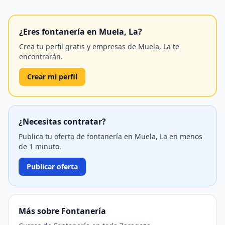
¿Eres fontanería en Muela, La?
Crea tu perfil gratis y empresas de Muela, La te
encontrarán.
Crear mi perfil
¿Necesitas contratar?
Publica tu oferta de fontanería en Muela, La en menos
de 1 minuto.
Publicar oferta
Más sobre Fontanería