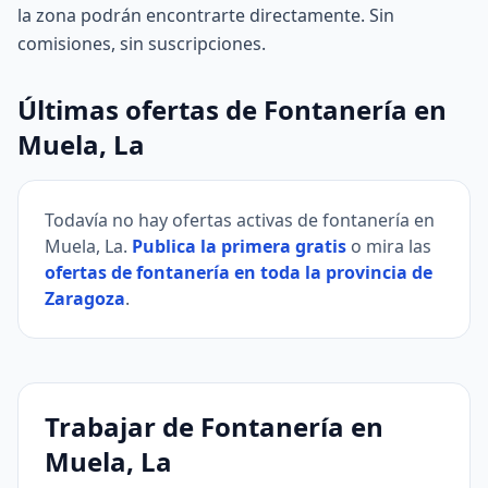
la zona podrán encontrarte directamente. Sin
comisiones, sin suscripciones.
Últimas ofertas de Fontanería en
Muela, La
Todavía no hay ofertas activas de fontanería en
Muela, La.
Publica la primera gratis
o mira las
ofertas de fontanería en toda la provincia de
Zaragoza
.
Trabajar de Fontanería en
Muela, La