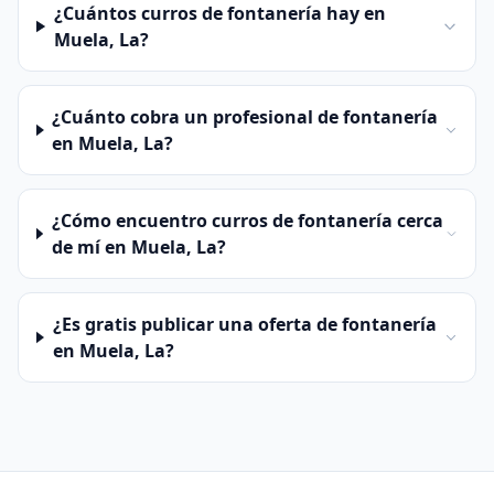
¿Cuántos curros de fontanería hay en
Muela, La?
¿Cuánto cobra un profesional de fontanería
en Muela, La?
¿Cómo encuentro curros de fontanería cerca
de mí en Muela, La?
¿Es gratis publicar una oferta de fontanería
en Muela, La?