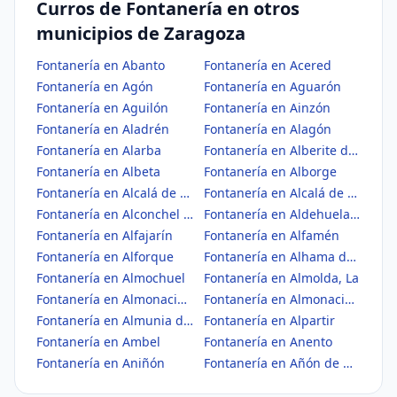
Curros de Fontanería en otros
municipios de Zaragoza
Fontanería en Abanto
Fontanería en Acered
Fontanería en Agón
Fontanería en Aguarón
Fontanería en Aguilón
Fontanería en Ainzón
Fontanería en Aladrén
Fontanería en Alagón
Fontanería en Alarba
Fontanería en Alberite de San Juan
Fontanería en Albeta
Fontanería en Alborge
Fontanería en Alcalá de Ebro
Fontanería en Alcalá de Moncayo
Fontanería en Alconchel de Ariza
Fontanería en Aldehuela de Liestos
Fontanería en Alfajarín
Fontanería en Alfamén
Fontanería en Alforque
Fontanería en Alhama de Aragón
Fontanería en Almochuel
Fontanería en Almolda, La
Fontanería en Almonacid de la Cuba
Fontanería en Almonacid de la Sierra
Fontanería en Almunia de Doña Godina, La
Fontanería en Alpartir
Fontanería en Ambel
Fontanería en Anento
Fontanería en Aniñón
Fontanería en Añón de Moncayo