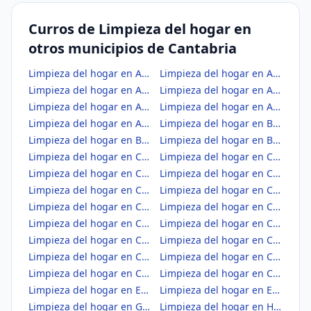
Curros de Limpieza del hogar en
otros municipios de Cantabria
Limpieza del hogar en Alfoz de Lloredo
Limpieza del hogar en Anievas
Limpieza del hogar en Arenas de Iguña
Limpieza del hogar en Argoños
Limpieza del hogar en Arnuero
Limpieza del hogar en Arredondo
Limpieza del hogar en Astillero, El
Limpieza del hogar en Bárcena de Cicero
Limpieza del hogar en Bárcena de Pie de Concha
Limpieza del hogar en Bareyo
Limpieza del hogar en Cabezón de la Sal
Limpieza del hogar en Cabezón de Liébana
Limpieza del hogar en Cabuérniga
Limpieza del hogar en Camaleño
Limpieza del hogar en Camargo
Limpieza del hogar en Campoo de Enmedio
Limpieza del hogar en Campoo de Yuso
Limpieza del hogar en Cartes
Limpieza del hogar en Castañeda
Limpieza del hogar en Castro-Urdiales
Limpieza del hogar en Cieza
Limpieza del hogar en Cillorigo de Liébana
Limpieza del hogar en Colindres
Limpieza del hogar en Comillas
Limpieza del hogar en Corrales de Buelna, Los
Limpieza del hogar en Corvera de Toranzo
Limpieza del hogar en Entrambasaguas
Limpieza del hogar en Escalante
Limpieza del hogar en Guriezo
Limpieza del hogar en Hazas de Cesto