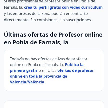
Si eres profesional de profesor online en Pobla de
Farnals, la,
crea tu perfil gratis con vídeo currículum
y las empresas de la zona podrán encontrarte
directamente. Sin comisiones, sin suscripciones.
Últimas ofertas de Profesor online
en Pobla de Farnals, la
Todavía no hay ofertas activas de profesor
online en Pobla de Farnals, la.
Publica la
primera gratis
o mira las
ofertas de profesor
online en toda la provincia de
Valencia/València
.