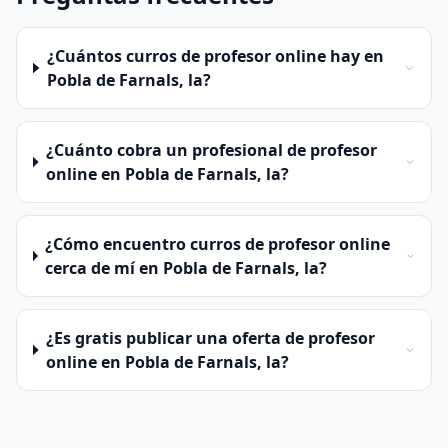
¿Cuántos curros de profesor online hay en
Pobla de Farnals, la?
¿Cuánto cobra un profesional de profesor
online en Pobla de Farnals, la?
¿Cómo encuentro curros de profesor online
cerca de mí en Pobla de Farnals, la?
¿Es gratis publicar una oferta de profesor
online en Pobla de Farnals, la?