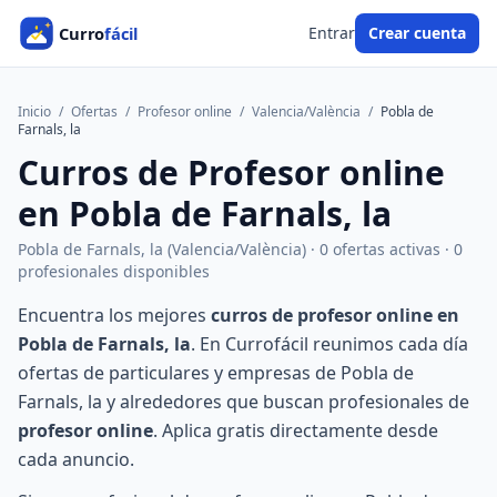
Entrar
Crear cuenta
Inicio
/
Ofertas
/
Profesor online
/
Valencia/València
/
Pobla de
Farnals, la
Curros de Profesor online
en Pobla de Farnals, la
Pobla de Farnals, la (Valencia/València) · 0 ofertas activas · 0
profesionales disponibles
Encuentra los mejores
curros de profesor online en
Pobla de Farnals, la
. En Currofácil reunimos cada día
ofertas de particulares y empresas de Pobla de
Farnals, la y alrededores que buscan profesionales de
profesor online
. Aplica gratis directamente desde
cada anuncio.