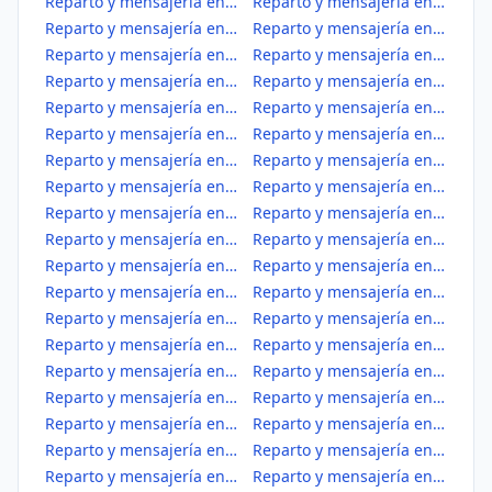
Reparto y mensajería en Águilas
Reparto y mensajería en Albudeite
Reparto y mensajería en Alcantarilla
Reparto y mensajería en Alcázares, Los
Reparto y mensajería en Aledo
Reparto y mensajería en Alguazas
Reparto y mensajería en Alhama de Murcia
Reparto y mensajería en Archena
Reparto y mensajería en Beniel
Reparto y mensajería en Blanca
Reparto y mensajería en Bullas
Reparto y mensajería en Calasparra
Reparto y mensajería en Campos del Río
Reparto y mensajería en Caravaca de la Cruz
Reparto y mensajería en Cartagena
Reparto y mensajería en Cehegín
Reparto y mensajería en Ceutí
Reparto y mensajería en Cieza
Reparto y mensajería en Fortuna
Reparto y mensajería en Fuente Álamo de Murcia
Reparto y mensajería en Jumilla
Reparto y mensajería en Librilla
Reparto y mensajería en Lorca
Reparto y mensajería en Lorquí
Reparto y mensajería en Mazarrón
Reparto y mensajería en Molina de Segura
Reparto y mensajería en Moratalla
Reparto y mensajería en Mula
Reparto y mensajería en Murcia
Reparto y mensajería en Ojós
Reparto y mensajería en Pliego
Reparto y mensajería en Puerto Lumbreras
Reparto y mensajería en Ricote
Reparto y mensajería en San Javier
Reparto y mensajería en San Pedro del Pinatar
Reparto y mensajería en Santomera
Reparto y mensajería en Torre-Pacheco
Reparto y mensajería en Torres de Cotillas, Las