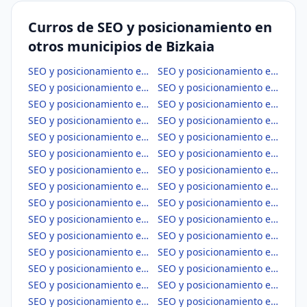
Curros de SEO y posicionamiento en
otros municipios de Bizkaia
SEO y posicionamiento en Abadiño
SEO y posicionamiento en Abanto y Ciérvana-Abanto Zierbena
SEO y posicionamiento en Ajangiz
SEO y posicionamiento en Alonsotegi
SEO y posicionamiento en Amorebieta-Etxano
SEO y posicionamiento en Amoroto
SEO y posicionamiento en Arakaldo
SEO y posicionamiento en Arantzazu
SEO y posicionamiento en Areatza
SEO y posicionamiento en Arrankudiaga
SEO y posicionamiento en Arratzu
SEO y posicionamiento en Arrieta
SEO y posicionamiento en Arrigorriaga
SEO y posicionamiento en Artea
SEO y posicionamiento en Artzentales
SEO y posicionamiento en Atxondo
SEO y posicionamiento en Aulesti
SEO y posicionamiento en Bakio
SEO y posicionamiento en Balmaseda
SEO y posicionamiento en Barakaldo
SEO y posicionamiento en Barrika
SEO y posicionamiento en Basauri
SEO y posicionamiento en Bedia
SEO y posicionamiento en Berango
SEO y posicionamiento en Bermeo
SEO y posicionamiento en Berriatua
SEO y posicionamiento en Berriz
SEO y posicionamiento en Bilbao
SEO y posicionamiento en Busturia
SEO y posicionamiento en Derio