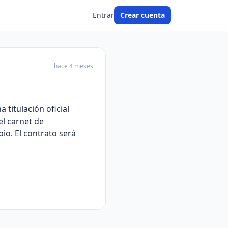
Entrar
Crear cuenta
hace 4 meses
titulación oficial
el carnet de
io. El contrato será