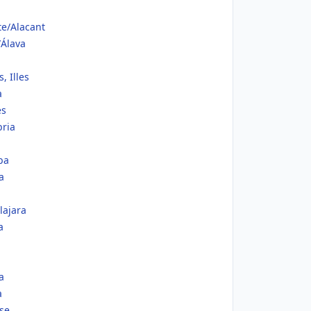
te/Alacant
/Álava
, Illes
a
es
bria
ba
a
a
lajara
a
a
a
se