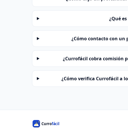
¿Qué es 
¿Cómo contacto con un pr
¿Currofácil cobra comisión p
¿Cómo verifica Currofácil a l