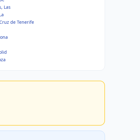
, Las
La
Cruz de Tenerife
gona
olid
oza