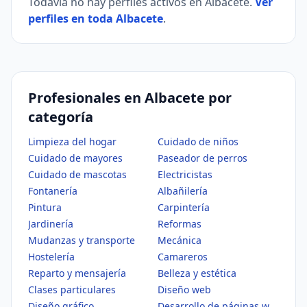
Todavía no hay perfiles activos en Albacete.
Ver
perfiles en toda Albacete
.
Profesionales en Albacete por
categoría
Limpieza del hogar
Cuidado de niños
Cuidado de mayores
Paseador de perros
Cuidado de mascotas
Electricistas
Fontanería
Albañilería
Pintura
Carpintería
Jardinería
Reformas
Mudanzas y transporte
Mecánica
Hostelería
Camareros
Reparto y mensajería
Belleza y estética
Clases particulares
Diseño web
Diseño gráfico
Desarrollo de páginas web