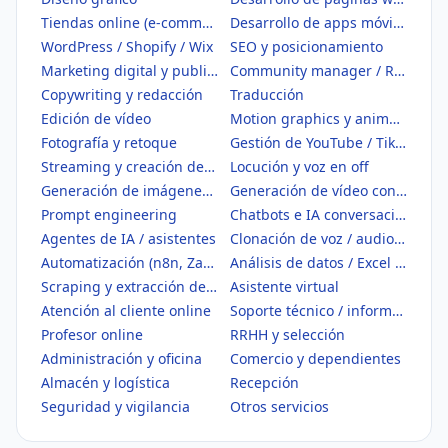
Tiendas online (e-commerce)
Desarrollo de apps móviles
WordPress / Shopify / Wix
SEO y posicionamiento
Marketing digital y publicidad
Community manager / Redes sociales
Copywriting y redacción
Traducción
Edición de vídeo
Motion graphics y animación
Fotografía y retoque
Gestión de YouTube / TikTok
Streaming y creación de contenido
Locución y voz en off
Generación de imágenes con IA
Generación de vídeo con IA
Prompt engineering
Chatbots e IA conversacional
Agentes de IA / asistentes
Clonación de voz / audio IA
Automatización (n8n, Zapier, Make)
Análisis de datos / Excel / BI
Scraping y extracción de datos
Asistente virtual
Atención al cliente online
Soporte técnico / informático
Profesor online
RRHH y selección
Administración y oficina
Comercio y dependientes
Almacén y logística
Recepción
Seguridad y vigilancia
Otros servicios