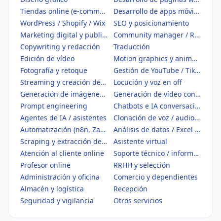
Tiendas online (e-commerce)
Desarrollo de apps móviles
WordPress / Shopify / Wix
SEO y posicionamiento
Marketing digital y publicidad
Community manager / Redes sociales
Copywriting y redacción
Traducción
Edición de vídeo
Motion graphics y animación
Fotografía y retoque
Gestión de YouTube / TikTok
Streaming y creación de contenido
Locución y voz en off
Generación de imágenes con IA
Generación de vídeo con IA
Prompt engineering
Chatbots e IA conversacional
Agentes de IA / asistentes
Clonación de voz / audio IA
Automatización (n8n, Zapier, Make)
Análisis de datos / Excel / BI
Scraping y extracción de datos
Asistente virtual
Atención al cliente online
Soporte técnico / informático
Profesor online
RRHH y selección
Administración y oficina
Comercio y dependientes
Almacén y logística
Recepción
Seguridad y vigilancia
Otros servicios