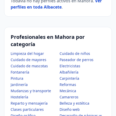
Todavía no hay perfiles activos en Mahora.
Ver
perfiles en toda Albacete
.
Profesionales en Mahora por
categoría
Limpieza del hogar
Cuidado de niños
Cuidado de mayores
Paseador de perros
Cuidado de mascotas
Electricistas
Fontanería
Albañilería
Pintura
Carpintería
Jardinería
Reformas
Mudanzas y transporte
Mecánica
Hostelería
Camareros
Reparto y mensajería
Belleza y estética
Clases particulares
Diseño web
Diseño gráfico
Desarrollo de páginas web