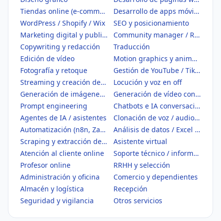
Tiendas online (e-commerce)
Desarrollo de apps móviles
WordPress / Shopify / Wix
SEO y posicionamiento
Marketing digital y publicidad
Community manager / Redes sociales
Copywriting y redacción
Traducción
Edición de vídeo
Motion graphics y animación
Fotografía y retoque
Gestión de YouTube / TikTok
Streaming y creación de contenido
Locución y voz en off
Generación de imágenes con IA
Generación de vídeo con IA
Prompt engineering
Chatbots e IA conversacional
Agentes de IA / asistentes
Clonación de voz / audio IA
Automatización (n8n, Zapier, Make)
Análisis de datos / Excel / BI
Scraping y extracción de datos
Asistente virtual
Atención al cliente online
Soporte técnico / informático
Profesor online
RRHH y selección
Administración y oficina
Comercio y dependientes
Almacén y logística
Recepción
Seguridad y vigilancia
Otros servicios