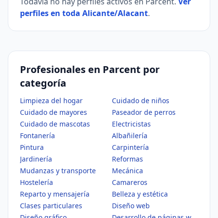
Todavía no hay perfiles activos en Parcent.
Ver
perfiles en toda Alicante/Alacant
.
Profesionales en Parcent por
categoría
Limpieza del hogar
Cuidado de niños
Cuidado de mayores
Paseador de perros
Cuidado de mascotas
Electricistas
Fontanería
Albañilería
Pintura
Carpintería
Jardinería
Reformas
Mudanzas y transporte
Mecánica
Hostelería
Camareros
Reparto y mensajería
Belleza y estética
Clases particulares
Diseño web
Diseño gráfico
Desarrollo de páginas web