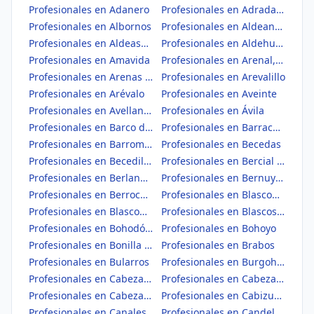
Profesionales en Adanero
Profesionales en Adrada, La
Profesionales en Albornos
Profesionales en Aldeanueva de Santa Cruz
Profesionales en Aldeaseca
Profesionales en Aldehuela, La
Profesionales en Amavida
Profesionales en Arenal, El
Profesionales en Arenas de San Pedro
Profesionales en Arevalillo
Profesionales en Arévalo
Profesionales en Aveinte
Profesionales en Avellaneda
Profesionales en Ávila
Profesionales en Barco de Ávila, El
Profesionales en Barraco, El
Profesionales en Barromán
Profesionales en Becedas
Profesionales en Becedillas
Profesionales en Bercial de Zapardiel
Profesionales en Berlanas, Las
Profesionales en Bernuy-Zapardiel
Profesionales en Berrocalejo de Aragona
Profesionales en Blascomillán
Profesionales en Blasconuño de Matacabras
Profesionales en Blascosancho
Profesionales en Bohodón, El
Profesionales en Bohoyo
Profesionales en Bonilla de la Sierra
Profesionales en Brabos
Profesionales en Bularros
Profesionales en Burgohondo
Profesionales en Cabezas de Alambre
Profesionales en Cabezas del Pozo
Profesionales en Cabezas del Villar
Profesionales en Cabizuela
Profesionales en Canales
Profesionales en Candeleda