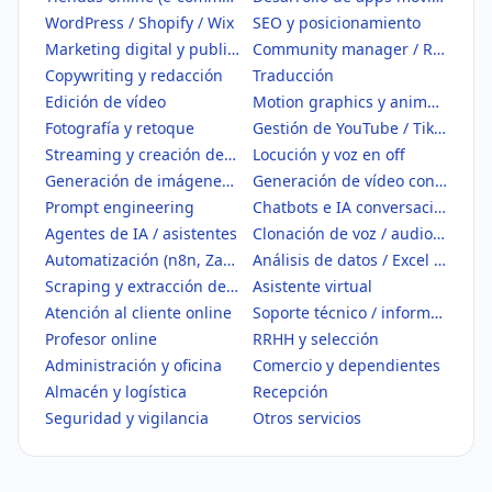
WordPress / Shopify / Wix
SEO y posicionamiento
Marketing digital y publicidad
Community manager / Redes sociales
Copywriting y redacción
Traducción
Edición de vídeo
Motion graphics y animación
Fotografía y retoque
Gestión de YouTube / TikTok
Streaming y creación de contenido
Locución y voz en off
Generación de imágenes con IA
Generación de vídeo con IA
Prompt engineering
Chatbots e IA conversacional
Agentes de IA / asistentes
Clonación de voz / audio IA
Automatización (n8n, Zapier, Make)
Análisis de datos / Excel / BI
Scraping y extracción de datos
Asistente virtual
Atención al cliente online
Soporte técnico / informático
Profesor online
RRHH y selección
Administración y oficina
Comercio y dependientes
Almacén y logística
Recepción
Seguridad y vigilancia
Otros servicios