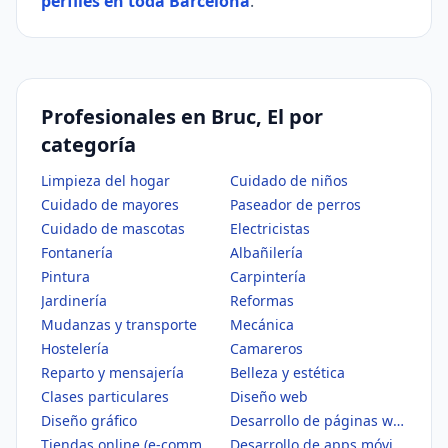
perfiles en toda Barcelona
.
Profesionales en Bruc, El por
categoría
Limpieza del hogar
Cuidado de niños
Cuidado de mayores
Paseador de perros
Cuidado de mascotas
Electricistas
Fontanería
Albañilería
Pintura
Carpintería
Jardinería
Reformas
Mudanzas y transporte
Mecánica
Hostelería
Camareros
Reparto y mensajería
Belleza y estética
Clases particulares
Diseño web
Diseño gráfico
Desarrollo de páginas web
Tiendas online (e-commerce)
Desarrollo de apps móviles