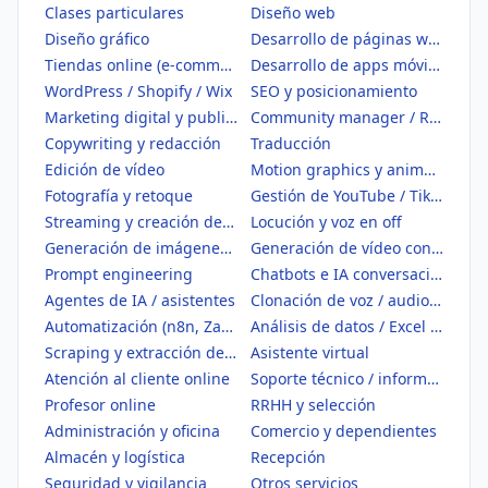
Clases particulares
Diseño web
Diseño gráfico
Desarrollo de páginas web
Tiendas online (e-commerce)
Desarrollo de apps móviles
WordPress / Shopify / Wix
SEO y posicionamiento
Marketing digital y publicidad
Community manager / Redes sociales
Copywriting y redacción
Traducción
Edición de vídeo
Motion graphics y animación
Fotografía y retoque
Gestión de YouTube / TikTok
Streaming y creación de contenido
Locución y voz en off
Generación de imágenes con IA
Generación de vídeo con IA
Prompt engineering
Chatbots e IA conversacional
Agentes de IA / asistentes
Clonación de voz / audio IA
Automatización (n8n, Zapier, Make)
Análisis de datos / Excel / BI
Scraping y extracción de datos
Asistente virtual
Atención al cliente online
Soporte técnico / informático
Profesor online
RRHH y selección
Administración y oficina
Comercio y dependientes
Almacén y logística
Recepción
Seguridad y vigilancia
Otros servicios