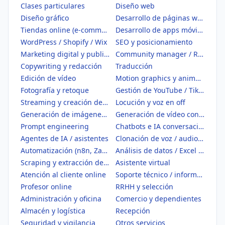
Clases particulares
Diseño web
Diseño gráfico
Desarrollo de páginas web
Tiendas online (e-commerce)
Desarrollo de apps móviles
WordPress / Shopify / Wix
SEO y posicionamiento
Marketing digital y publicidad
Community manager / Redes sociales
Copywriting y redacción
Traducción
Edición de vídeo
Motion graphics y animación
Fotografía y retoque
Gestión de YouTube / TikTok
Streaming y creación de contenido
Locución y voz en off
Generación de imágenes con IA
Generación de vídeo con IA
Prompt engineering
Chatbots e IA conversacional
Agentes de IA / asistentes
Clonación de voz / audio IA
Automatización (n8n, Zapier, Make)
Análisis de datos / Excel / BI
Scraping y extracción de datos
Asistente virtual
Atención al cliente online
Soporte técnico / informático
Profesor online
RRHH y selección
Administración y oficina
Comercio y dependientes
Almacén y logística
Recepción
Seguridad y vigilancia
Otros servicios