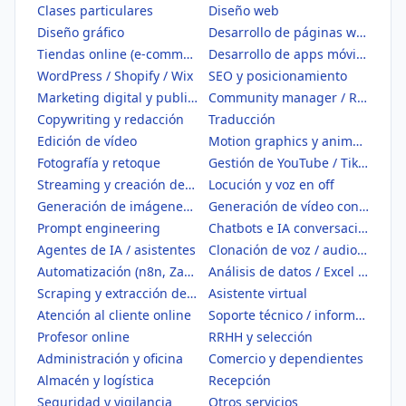
Clases particulares
Diseño web
Diseño gráfico
Desarrollo de páginas web
Tiendas online (e-commerce)
Desarrollo de apps móviles
WordPress / Shopify / Wix
SEO y posicionamiento
Marketing digital y publicidad
Community manager / Redes sociales
Copywriting y redacción
Traducción
Edición de vídeo
Motion graphics y animación
Fotografía y retoque
Gestión de YouTube / TikTok
Streaming y creación de contenido
Locución y voz en off
Generación de imágenes con IA
Generación de vídeo con IA
Prompt engineering
Chatbots e IA conversacional
Agentes de IA / asistentes
Clonación de voz / audio IA
Automatización (n8n, Zapier, Make)
Análisis de datos / Excel / BI
Scraping y extracción de datos
Asistente virtual
Atención al cliente online
Soporte técnico / informático
Profesor online
RRHH y selección
Administración y oficina
Comercio y dependientes
Almacén y logística
Recepción
Seguridad y vigilancia
Otros servicios