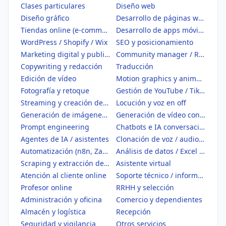
Clases particulares
Diseño web
Diseño gráfico
Desarrollo de páginas web
Tiendas online (e-commerce)
Desarrollo de apps móviles
WordPress / Shopify / Wix
SEO y posicionamiento
Marketing digital y publicidad
Community manager / Redes sociales
Copywriting y redacción
Traducción
Edición de vídeo
Motion graphics y animación
Fotografía y retoque
Gestión de YouTube / TikTok
Streaming y creación de contenido
Locución y voz en off
Generación de imágenes con IA
Generación de vídeo con IA
Prompt engineering
Chatbots e IA conversacional
Agentes de IA / asistentes
Clonación de voz / audio IA
Automatización (n8n, Zapier, Make)
Análisis de datos / Excel / BI
Scraping y extracción de datos
Asistente virtual
Atención al cliente online
Soporte técnico / informático
Profesor online
RRHH y selección
Administración y oficina
Comercio y dependientes
Almacén y logística
Recepción
Seguridad y vigilancia
Otros servicios