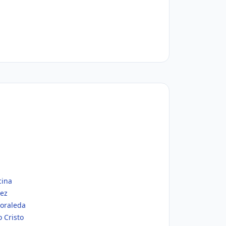
cina
íez
Moraleda
 Cristo