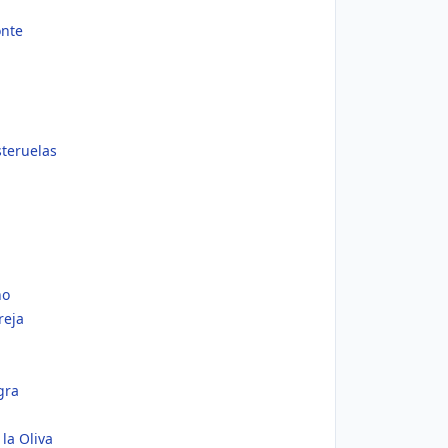
onte
teruelas
no
reja
gra
 la Oliva