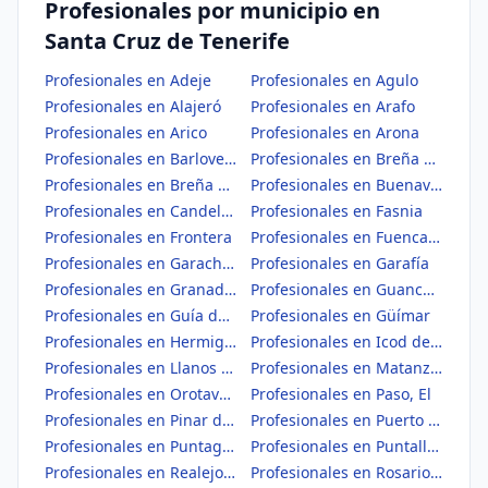
Profesionales por municipio en
Santa Cruz de Tenerife
Profesionales en Adeje
Profesionales en Agulo
Profesionales en Alajeró
Profesionales en Arafo
Profesionales en Arico
Profesionales en Arona
Profesionales en Barlovento
Profesionales en Breña Alta
Profesionales en Breña Baja
Profesionales en Buenavista del Norte
Profesionales en Candelaria
Profesionales en Fasnia
Profesionales en Frontera
Profesionales en Fuencaliente de la Palma
Profesionales en Garachico
Profesionales en Garafía
Profesionales en Granadilla de Abona
Profesionales en Guancha, La
Profesionales en Guía de Isora
Profesionales en Güímar
Profesionales en Hermigua
Profesionales en Icod de los Vinos
Profesionales en Llanos de Aridane, Los
Profesionales en Matanza de Acentejo, La
Profesionales en Orotava, La
Profesionales en Paso, El
Profesionales en Pinar de El Hierro, El
Profesionales en Puerto de la Cruz
Profesionales en Puntagorda
Profesionales en Puntallana
Profesionales en Realejos, Los
Profesionales en Rosario, El