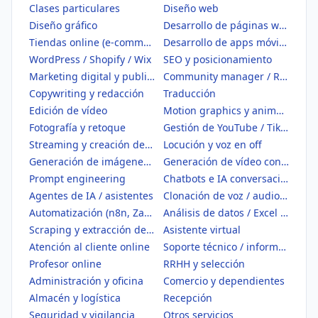
Clases particulares
Diseño web
Diseño gráfico
Desarrollo de páginas web
Tiendas online (e-commerce)
Desarrollo de apps móviles
WordPress / Shopify / Wix
SEO y posicionamiento
Marketing digital y publicidad
Community manager / Redes sociales
Copywriting y redacción
Traducción
Edición de vídeo
Motion graphics y animación
Fotografía y retoque
Gestión de YouTube / TikTok
Streaming y creación de contenido
Locución y voz en off
Generación de imágenes con IA
Generación de vídeo con IA
Prompt engineering
Chatbots e IA conversacional
Agentes de IA / asistentes
Clonación de voz / audio IA
Automatización (n8n, Zapier, Make)
Análisis de datos / Excel / BI
Scraping y extracción de datos
Asistente virtual
Atención al cliente online
Soporte técnico / informático
Profesor online
RRHH y selección
Administración y oficina
Comercio y dependientes
Almacén y logística
Recepción
Seguridad y vigilancia
Otros servicios