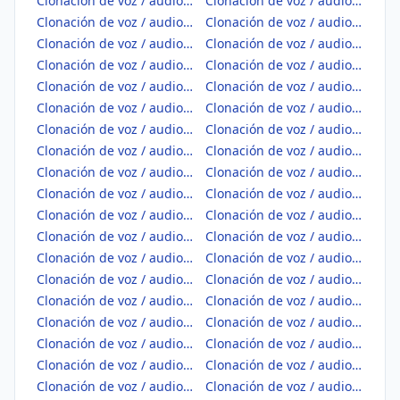
Clonación de voz / audio IA en Castellón/Castelló
Clonación de voz / audio IA en Ceuta
Clonación de voz / audio IA en Ciudad Real
Clonación de voz / audio IA en Córdoba
Clonación de voz / audio IA en Coruña, A
Clonación de voz / audio IA en Cuenca
Clonación de voz / audio IA en Gipuzkoa
Clonación de voz / audio IA en Girona
Clonación de voz / audio IA en Granada
Clonación de voz / audio IA en Guadalajara
Clonación de voz / audio IA en Huelva
Clonación de voz / audio IA en Huesca
Clonación de voz / audio IA en Jaén
Clonación de voz / audio IA en León
Clonación de voz / audio IA en Lleida
Clonación de voz / audio IA en Lugo
Clonación de voz / audio IA en Madrid
Clonación de voz / audio IA en Málaga
Clonación de voz / audio IA en Melilla
Clonación de voz / audio IA en Murcia
Clonación de voz / audio IA en Navarra
Clonación de voz / audio IA en Ourense
Clonación de voz / audio IA en Palencia
Clonación de voz / audio IA en Palmas, Las
Clonación de voz / audio IA en Pontevedra
Clonación de voz / audio IA en Rioja, La
Clonación de voz / audio IA en Salamanca
Clonación de voz / audio IA en Santa Cruz de Tenerife
Clonación de voz / audio IA en Segovia
Clonación de voz / audio IA en Sevilla
Clonación de voz / audio IA en Soria
Clonación de voz / audio IA en Tarragona
Clonación de voz / audio IA en Teruel
Clonación de voz / audio IA en Toledo
Clonación de voz / audio IA en Valencia/València
Clonación de voz / audio IA en Valladolid
Clonación de voz / audio IA en Zamora
Clonación de voz / audio IA en Zaragoza