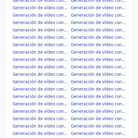
Generación de vídeo con IA en Castellón/Castelló
Generación de vídeo con IA en Ceuta
Generación de vídeo con IA en Ciudad Real
Generación de vídeo con IA en Córdoba
Generación de vídeo con IA en Coruña, A
Generación de vídeo con IA en Cuenca
Generación de vídeo con IA en Gipuzkoa
Generación de vídeo con IA en Girona
Generación de vídeo con IA en Granada
Generación de vídeo con IA en Guadalajara
Generación de vídeo con IA en Huelva
Generación de vídeo con IA en Huesca
Generación de vídeo con IA en Jaén
Generación de vídeo con IA en León
Generación de vídeo con IA en Lleida
Generación de vídeo con IA en Lugo
Generación de vídeo con IA en Madrid
Generación de vídeo con IA en Málaga
Generación de vídeo con IA en Melilla
Generación de vídeo con IA en Murcia
Generación de vídeo con IA en Navarra
Generación de vídeo con IA en Ourense
Generación de vídeo con IA en Palencia
Generación de vídeo con IA en Palmas, Las
Generación de vídeo con IA en Pontevedra
Generación de vídeo con IA en Rioja, La
Generación de vídeo con IA en Salamanca
Generación de vídeo con IA en Santa Cruz de Tenerife
Generación de vídeo con IA en Segovia
Generación de vídeo con IA en Sevilla
Generación de vídeo con IA en Soria
Generación de vídeo con IA en Tarragona
Generación de vídeo con IA en Teruel
Generación de vídeo con IA en Toledo
Generación de vídeo con IA en Valencia/València
Generación de vídeo con IA en Valladolid
Generación de vídeo con IA en Zamora
Generación de vídeo con IA en Zaragoza