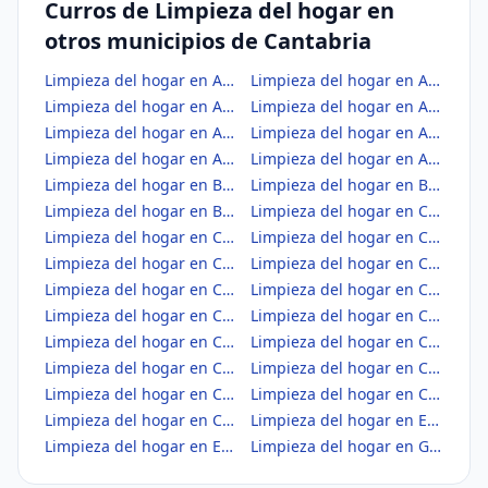
Curros de Limpieza del hogar en
otros municipios de Cantabria
Limpieza del hogar en Alfoz de Lloredo
Limpieza del hogar en Ampuero
Limpieza del hogar en Anievas
Limpieza del hogar en Arenas de Iguña
Limpieza del hogar en Argoños
Limpieza del hogar en Arnuero
Limpieza del hogar en Arredondo
Limpieza del hogar en Astillero, El
Limpieza del hogar en Bárcena de Cicero
Limpieza del hogar en Bárcena de Pie de Concha
Limpieza del hogar en Bareyo
Limpieza del hogar en Cabezón de la Sal
Limpieza del hogar en Cabezón de Liébana
Limpieza del hogar en Cabuérniga
Limpieza del hogar en Camaleño
Limpieza del hogar en Camargo
Limpieza del hogar en Campoo de Enmedio
Limpieza del hogar en Campoo de Yuso
Limpieza del hogar en Cartes
Limpieza del hogar en Castañeda
Limpieza del hogar en Castro-Urdiales
Limpieza del hogar en Cieza
Limpieza del hogar en Cillorigo de Liébana
Limpieza del hogar en Colindres
Limpieza del hogar en Comillas
Limpieza del hogar en Corrales de Buelna, Los
Limpieza del hogar en Corvera de Toranzo
Limpieza del hogar en Entrambasaguas
Limpieza del hogar en Escalante
Limpieza del hogar en Guriezo