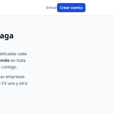
Entrar
Crear cuenta
laga
ublicadas cada
enido
en toda
n contigo.
las empresas
 CV una y otra