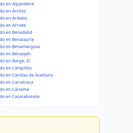
ido en Alpandeire
ido en Árchez
ido en Ardales
do en Arriate
ido en Benadalid
ido en Benalauría
nido en Benamargosa
ido en Benaoján
do en Borge, El
ido en Campillos
do en Canillas de Aceituno
do en Carratraca
ido en Cártama
ido en Casarabonela