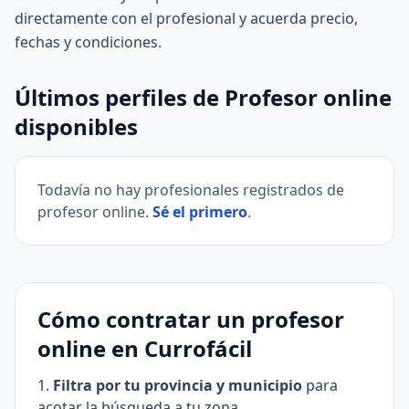
directamente con el profesional y acuerda precio,
fechas y condiciones.
Últimos perfiles de Profesor online
disponibles
Todavía no hay profesionales registrados de
profesor online.
Sé el primero
.
Cómo contratar un profesor
online en Currofácil
Filtra por tu provincia y municipio
para
acotar la búsqueda a tu zona.