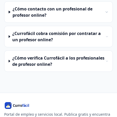
¿Cómo contacto con un profesional de
profesor online?
¿Currofácil cobra comisión por contratar a
un profesor online?
¿Cómo verifica Currofácil a los profesionales
de profesor online?
Portal de empleo y servicios local. Publica gratis y encuentra