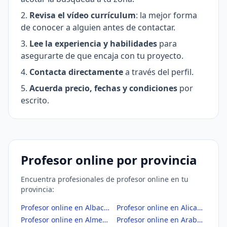
Revisa el vídeo currículum
: la mejor forma
de conocer a alguien antes de contactar.
Lee la experiencia y habilidades
para
asegurarte de que encaja con tu proyecto.
Contacta directamente
a través del perfil.
Acuerda precio, fechas y condiciones
por
escrito.
Profesor online por provincia
Encuentra profesionales de profesor online en tu
provincia:
Profesor online en Albacete
Profesor online en Alicante/Alacant
Profesor online en Almería
Profesor online en Araba/Álava