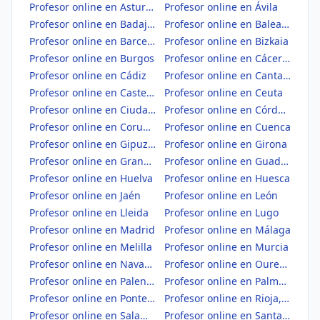
Profesor online en Asturias
Profesor online en Ávila
Profesor online en Badajoz
Profesor online en Balears, Illes
Profesor online en Barcelona
Profesor online en Bizkaia
Profesor online en Burgos
Profesor online en Cáceres
Profesor online en Cádiz
Profesor online en Cantabria
Profesor online en Castellón/Castelló
Profesor online en Ceuta
Profesor online en Ciudad Real
Profesor online en Córdoba
Profesor online en Coruña, A
Profesor online en Cuenca
Profesor online en Gipuzkoa
Profesor online en Girona
Profesor online en Granada
Profesor online en Guadalajara
Profesor online en Huelva
Profesor online en Huesca
Profesor online en Jaén
Profesor online en León
Profesor online en Lleida
Profesor online en Lugo
Profesor online en Madrid
Profesor online en Málaga
Profesor online en Melilla
Profesor online en Murcia
Profesor online en Navarra
Profesor online en Ourense
Profesor online en Palencia
Profesor online en Palmas, Las
Profesor online en Pontevedra
Profesor online en Rioja, La
Profesor online en Salamanca
Profesor online en Santa Cruz de Tenerife