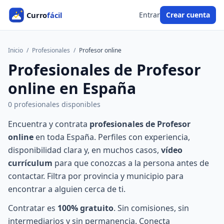
Entrar
Crear cuenta
Inicio
/
Profesionales
/
Profesor online
Profesionales de Profesor
online en España
0 profesionales disponibles
Encuentra y contrata
profesionales de Profesor
online
en toda España. Perfiles con experiencia,
disponibilidad clara y, en muchos casos,
vídeo
currículum
para que conozcas a la persona antes de
contactar. Filtra por provincia y municipio para
encontrar a alguien cerca de ti.
Contratar es
100% gratuito
. Sin comisiones, sin
intermediarios y sin permanencia. Conecta