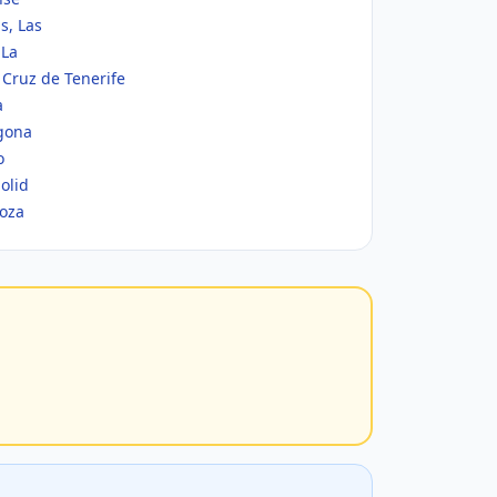
s, Las
 La
 Cruz de Tenerife
a
gona
o
olid
goza