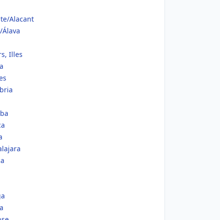
te/Alacant
/Álava
, Illes
a
es
bria
oba
ca
a
lajara
ca
ga
a
nse