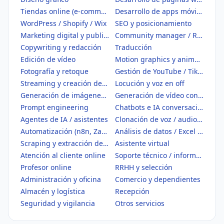
Tiendas online (e-commerce)
Desarrollo de apps móviles
WordPress / Shopify / Wix
SEO y posicionamiento
Marketing digital y publicidad
Community manager / Redes sociales
Copywriting y redacción
Traducción
Edición de vídeo
Motion graphics y animación
Fotografía y retoque
Gestión de YouTube / TikTok
Streaming y creación de contenido
Locución y voz en off
Generación de imágenes con IA
Generación de vídeo con IA
Prompt engineering
Chatbots e IA conversacional
Agentes de IA / asistentes
Clonación de voz / audio IA
Automatización (n8n, Zapier, Make)
Análisis de datos / Excel / BI
Scraping y extracción de datos
Asistente virtual
Atención al cliente online
Soporte técnico / informático
Profesor online
RRHH y selección
Administración y oficina
Comercio y dependientes
Almacén y logística
Recepción
Seguridad y vigilancia
Otros servicios