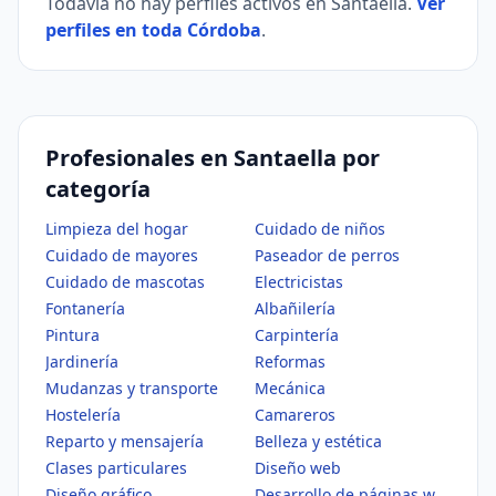
Todavía no hay perfiles activos en Santaella.
Ver
perfiles en toda Córdoba
.
Profesionales en Santaella por
categoría
Limpieza del hogar
Cuidado de niños
Cuidado de mayores
Paseador de perros
Cuidado de mascotas
Electricistas
Fontanería
Albañilería
Pintura
Carpintería
Jardinería
Reformas
Mudanzas y transporte
Mecánica
Hostelería
Camareros
Reparto y mensajería
Belleza y estética
Clases particulares
Diseño web
Diseño gráfico
Desarrollo de páginas web